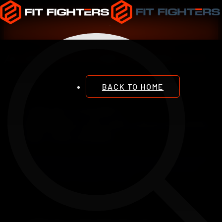
AUMENTO-DE-MUSCULO
BACK TO HOME
CÓMO HACER Y
SOBRELLEVAR UNA ETAPA
DE VOLUMEN
Introducción La ganancia muscular es un objetivo común
para muchos entusiastas del fitness, pero el proceso
conocido como "bulking" o "etap ...