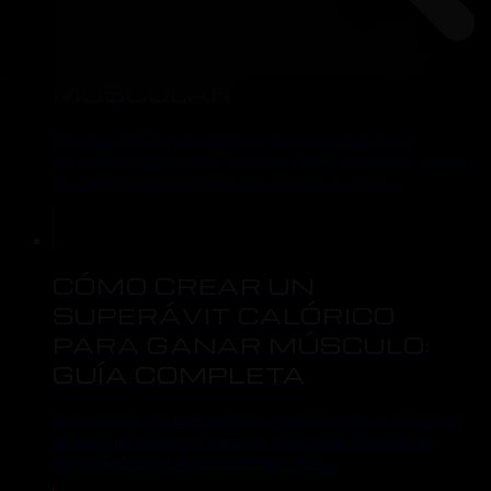
CÓMO CONSTRUIR
MÚSCULO. 5 CONSEJOS
PARA AUMENTAR MASA
MUSCULAR
Introducción En este artículo, te presentaré cinco
estrategias clave, cada una adaptada a diferentes niveles
de complejidad y eficacia. Mi objetivo es ofrec ...
CÓMO CREAR UN
SUPERÁVIT CALÓRICO
PARA GANAR MÚSCULO:
GUÍA COMPLETA
Introducción En este artículo, exploraremos el concepto
de crear un superávit calórico para ganar músculo de
manera efectiva. Aprenderemos c&o ...