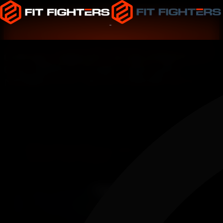
CÓMO CREAR UN SUPERÁVIT
CALÓRICO PARA GANAR
MÚSCULO: GUÍA COMPLETA
Inicio
Nutrición
Aumento de Músculo
Cómo crear un superávit calórico para ganar
músculo: Guía completa