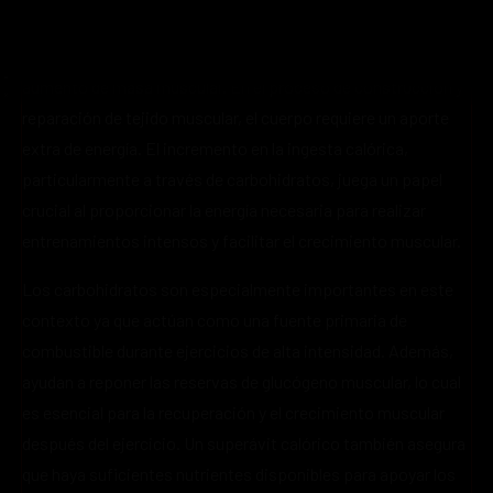
Un superávit calórico implica consumir más calorías de las
que se gastan, y este concepto es fundamental para el
aumento de masa muscular. En el proceso de construcción y
reparación de tejido muscular, el cuerpo requiere un aporte
extra de energía. El incremento en la ingesta calórica,
particularmente a través de carbohidratos, juega un papel
crucial al proporcionar la energía necesaria para realizar
entrenamientos intensos y facilitar el crecimiento muscular.
Los carbohidratos son especialmente importantes en este
contexto ya que actúan como una fuente primaria de
combustible durante ejercicios de alta intensidad. Además,
ayudan a reponer las reservas de glucógeno muscular, lo cual
es esencial para la recuperación y el crecimiento muscular
después del ejercicio. Un superávit calórico también asegura
que haya suficientes nutrientes disponibles para apoyar los