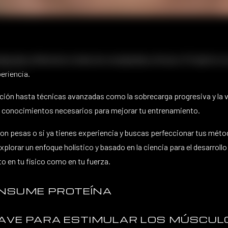
daptada a diferentes niveles de complejidad y eficacia. Mi objetivo e
periencia.
ón hasta técnicas avanzadas como la sobrecarga progresiva y la var
s y conocimientos necesarios para mejorar tu entrenamiento.
n pesas o si ya tienes experiencia y buscas perfeccionar tus méto
xplorar un enfoque holístico y basado en la ciencia para el desarrol
to en tu físico como en tu fuerza.
ONSUME PROTEÍNA
LAVE PARA ESTIMULAR LOS MÚSCUL