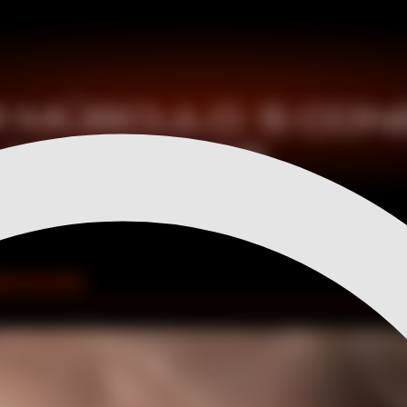
 MÚSCULO. 5 CON
 MUSCULAR
asa muscular