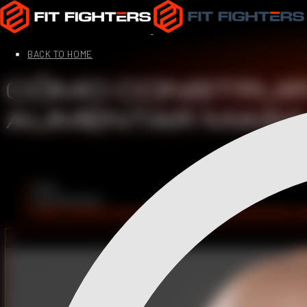
BACK TO HOME
CÓMO CONSTRUIR
AUMENTAR MASA
Inicio
Entrenamiento
Cómo construir músculo. 5 Consejos para aumentar m