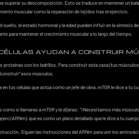
debe superar su descomposición. Esto se traduce en mantener un bala
iento muscular como la reparación de tejidos tras el ejercicio.
l sueño, el estado hormonal y la edad pueden influir en la síntesis d
nte para mantener el crecimiento muscular a lo largo del tiempo.
S CÉLULAS AYUDAN A CONSTRUIR M
proteínas son los ladrillos. Para construir esta casa (tus músculos
"construir" esos músculos.
n tus células que actúa como un jefe de obra. mTOR le dice a tu cuerp
 como si llamaras a mTOR y le dijeras: "¡Necesitamos más músculo a
ero (ARNm), que es como un plano detallado que le dice a tu cuerpo
rucción. Siguen las instrucciones del ARNm para unir los aminoácidos