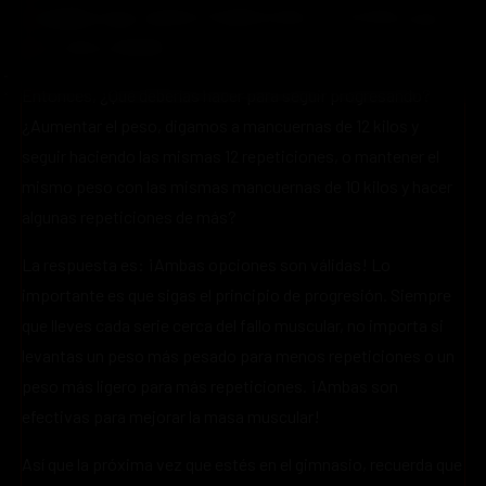
completar esas mismas 12 repeticiones con el mismo peso
ya no será un desafío.
Entonces, ¿Qué deberías hacer para seguir progresando?
¿Aumentar el peso, digamos a mancuernas de 12 kilos y
seguir haciendo las mismas 12 repeticiones, o mantener el
mismo peso con las mismas mancuernas de 10 kilos y hacer
algunas repeticiones de más?
La respuesta es: ¡Ambas opciones son válidas! Lo
importante es que sigas el principio de progresión. Siempre
que lleves cada serie cerca del fallo muscular, no importa si
levantas un peso más pesado para menos repeticiones o un
peso más ligero para más repeticiones. ¡Ambas son
efectivas para mejorar la masa muscular!
Así que la próxima vez que estés en el gimnasio, recuerda que