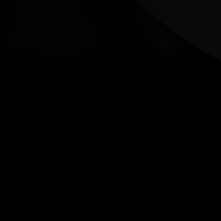
Te sorprenderá saber que tanto aumentar la carga como
aumentar el número de repeticiones, son igualmente
efectivos para inducir la hipertrofia muscular, siempre y
cuando cada serie se realice cerca del fallo muscular.
Ahora te estarás preguntando, ¿Qué significa esto para mi y
mi entrenamiento? Pues bien, para desarrollar músculo,
debemos aumentar continuamente las demandas en nuestro
sistema musculoesquelético. Imagina que estás haciendo
curls de bíceps con mancuernas de 10 kilos y puedes hacer
máximo 12 repeticiones. Con el tiempo, te volverás cada vez
más fuerte y tus bíceps crecerán, lo que significa que