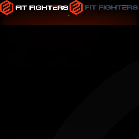
¿QUÉ ES MEJOR PARA
AUMENTAR MASA
MUSCULAR?¿AUMENTAR EL
PESO O AUMENTAR EL
NÚMERO DE REPETICIONES?
Inicio
Consejos Fitness
Consejos de Entrenamiento
¿Qué es mejor para aumentar masa muscular?
¿Aumentar el peso o aumentar el número de
repeticiones?