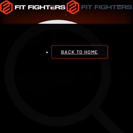
NIVELES-DE-
ENTRENAMIENTO
BACK TO HOME
CLASIFICACIÓN DE NIVELES
DE EXPERIENCIA EN EL
FITNESS
Introducción En este blog, exploraremos las definiciones y
fases que caracterizan a los niveles principiante,
intermedio y avanzado en el ámbito del fitness, centr ...