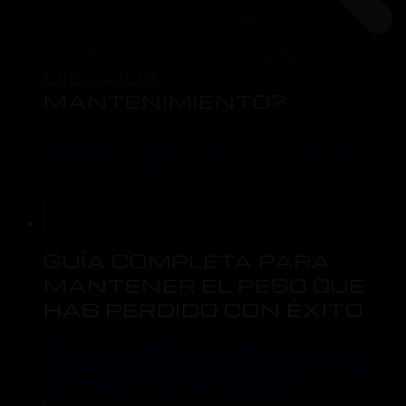
¿CUÁNTO TIEMPO
DEBERÍAS SEGUIR UNA
DIETA DE
MANTENIMIENTO?
Introducción Después de un período de un déficit calórico
estricto, la transición a una fase de mantenimiento es un
paso crucial para c ...
GUÍA COMPLETA PARA
MANTENER EL PESO QUE
HAS PERDIDO CON ÉXITO
Introducción Alcanzar tu peso ideal es un gran triunfo, pero
el verdadero desafío a menudo radica en mantener esos
kilos perdidos. En esta guía, exploraremo ...