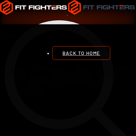
DIETA
BACK TO HOME
ESTIMANDO LAS CALORÍAS
DE MANTENIMIENTO CON
EL MÉTODO DE PRUEBA Y
ERROR
Introducción Cuando se trata de nutrición y control de
peso, entender las calorías de mantenimiento es esencial.
Las calorías de mantenimiento se ref ...